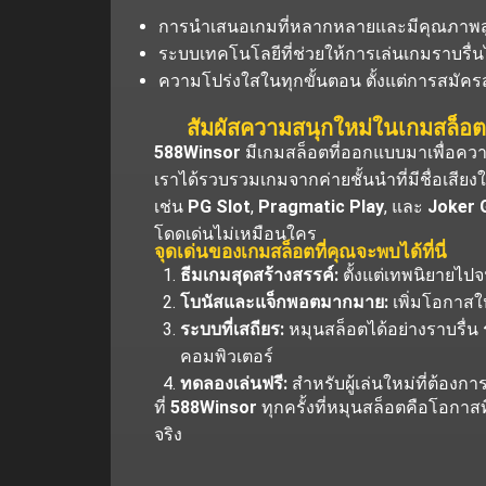
การนำเสนอเกมที่หลากหลายและมีคุณภาพส
ระบบเทคโนโลยีที่ช่วยให้การเล่นเกมราบรื่น
ความโปร่งใสในทุกขั้นตอน ตั้งแต่การสมัค
สัมผัสความสนุกใหม่ในเกมสล็อตที
588Winsor
มีเกมสล็อตที่ออกแบบมาเพื่อคว
เราได้รวบรวมเกมจากค่ายชั้นนำที่มีชื่อเสีย
เช่น
PG Slot
,
Pragmatic Play
, และ
Joker 
โดดเด่นไม่เหมือนใคร
จุดเด่นของเกมสล็อตที่คุณจะพบได้ที่นี่
ธีมเกมสุดสร้างสรรค์:
ตั้งแต่เทพนิยายไ
โบนัสและแจ็กพอตมากมาย:
เพิ่มโอกาสให
ระบบที่เสถียร:
หมุนสล็อตได้อย่างราบรื่น 
คอมพิวเตอร์
ทดลองเล่นฟรี:
สำหรับผู้เล่นใหม่ที่ต้องกา
ที่
588Winsor
ทุกครั้งที่หมุนสล็อตคือโอกาสท
จริง