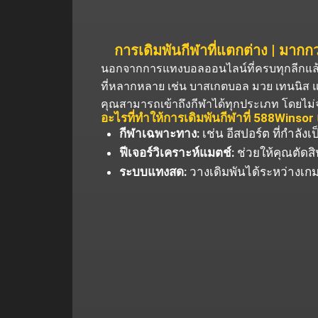
การเดิมพันกีฬาที่แตกต่าง | มากก
นอกจากการแทงบอลออนไลน์ที่ครบทุกลีกแล
ที่หลากหลาย เช่น บาสเกตบอล มวย เทนนิส แล
คุณสามารถเข้าถึงกีฬาได้ทุกประเภท โดยไม่
อะไรที่ทำให้การเดิมพันกีฬาที่ 588Winsor
กีฬาเฉพาะทาง:
เช่น อีสปอร์ต ที่กำลังเป
ฟีเจอร์วิเคราะห์แมตช์:
ช่วยให้คุณตัดสิ
ระบบแทงสด:
วางเดิมพันได้ระหว่างเกม 