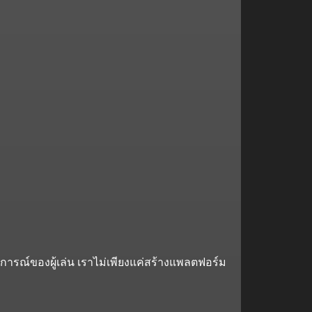
การณ์ของผู้เล่น เราไม่เพียงแค่สร้างแพลตฟอร์ม