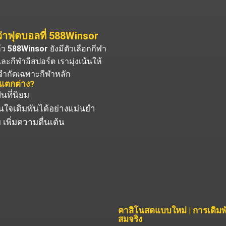
ว่าฟุตบอลที่ 588Winsor
้ว
588Winsor
ยังมีตัวเลือกกีฬา
ะกีฬาอีสปอร์ต เรามุ่งเน้นให้
จำกัดเฉพาะกีฬาหลัก
 แตกต่าง?
็นที่นิยม
นใจเดิมพันได้อย่างแม่นยำ
เพิ่มความตื่นเต้น
คาสิโนสดแบบใหม่ | การเดิ
สมจริง