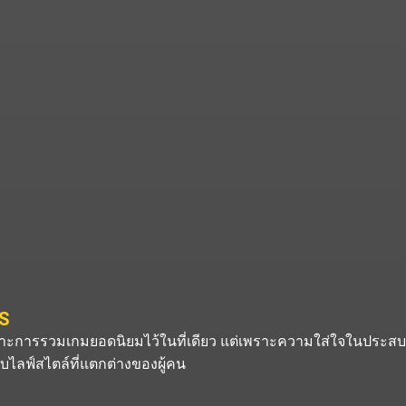
WS
เพราะการรวมเกมยอดนิยมไว้ในที่เดียว แต่เพราะความใส่ใจในประสบ
ับไลฟ์สไตล์ที่แตกต่างของผู้คน