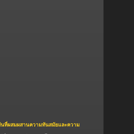
มพันที่ผสมผสานความทันสมัยและความ