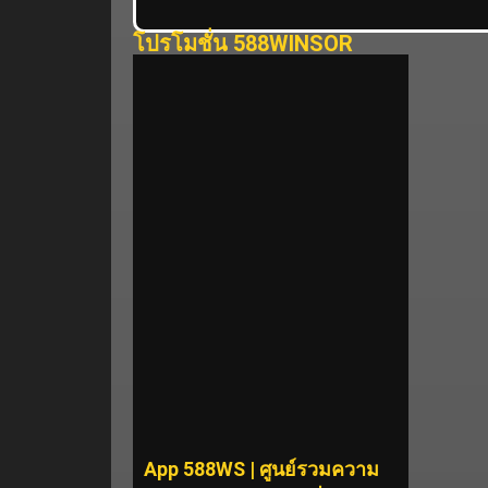
โปรโมชั่น 588WINSOR
App 588WS | ศูนย์รวมความ